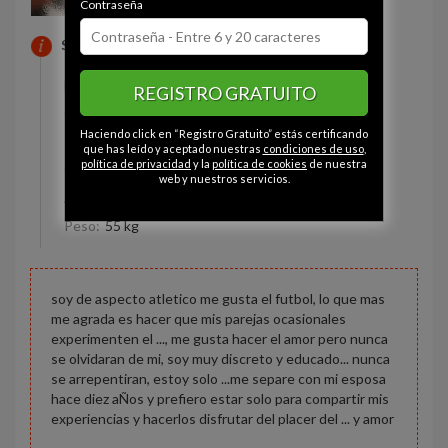
Contraseña
SOBRE MI
Estado civil:
Divorciado
REGISTRO GRATUITO
Ojos:
Verde-gris
Haciendo click en “Registro Gratuito” estás certificando
Pelo:
Castaño
que has leído y aceptado nuestras
condiciones de uso
,
política de privacidad
y la
política de cookies
de nuestra
Constitución:
Gordo
web y nuestros servicios.
Altura:
150 cm
Peso:
55 kg
soy de aspecto atletico me gusta el futbol, lo que mas
me agrada es hacer que mis parejas ocasionales
experimenten el ..., me gusta hacer el amor pero nunca
se olvidaran de mi, soy muy discreto y educado... nunca
se arrepentiran, estoy solo ...me separe con mi esposa
hace diez aÑos y prefiero estar solo para compartir mis
experiencias y hacerlos disfrutar del placer del ... y amor