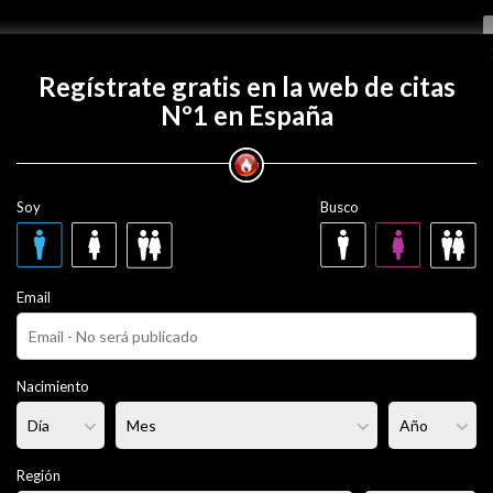
Regístrate gratis
Regístrate gratis en la web de citas
Nº1 en España
con PieroYG?
Soy
Busco
31 años
Email
ero
Fumador/a:
No
Pelo:
Moreno
Nacimiento
portista
Altura:
- - -
Región