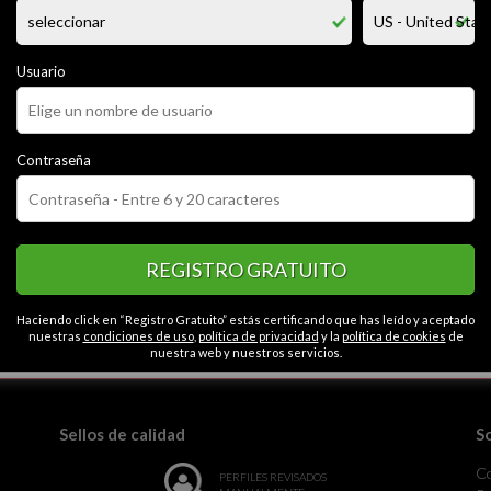
na muy respetosa, deportista, con muchas fantacias tengo 23 años. estu
entar y vivir la vida. con muchas ganas de conocer alguna mujer con la 
porta la edad solo la proporcion del cuerpo ummmm.
Usuario
CATEGORÍAS
Contraseña
o
Educado
Simpático
Espontáneo
Tímido
Contactos en Callao
so
Caballeroso
REGISTRO GRATUITO
Haciendo click en “Registro Gratuito” estás certificando que has leído y aceptado
nuestras
condiciones de uso
,
política de privacidad
y la
política de cookies
de
la monotonía.
nuestra web y nuestros servicios.
Sellos de calidad
S
C
PERFILES REVISADOS