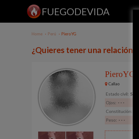
FUEGODEVIDA
Home
Perú
PieroYG
¿Quieres tener una relación 
PieroYG
Callao
Estado civil:
Solt
Ojos:
- - -
Constitución:
De
Peso:
- - -