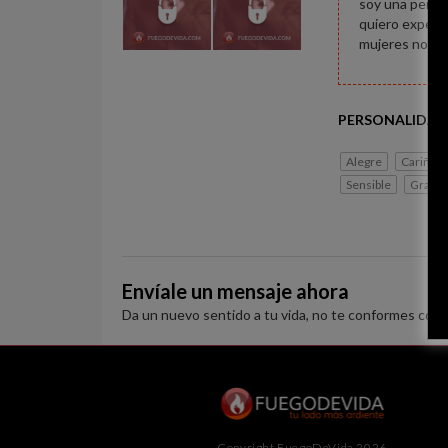
soy una perso
quiero experim
mujeres no im
PERSONALIDAD
Alegre
Cariños
Sensible
Gracio
Envíale un mensaje ahora
Da un nuevo sentido a tu vida, no te conformes con 
Copyright FuegoDeVida 2026