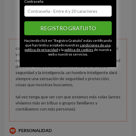
Contraseña
Estado civil:
Soltero
Ojos:
Marrón
Pelo:
Moreno
REGISTRO GRATUITO
Constitución:
Normal
Haciendo click en “Registro Gratuito” estás certificando
que has leído y aceptado nuestras
condiciones de uso
,
conocer y pasarla good. en general, el hombre es visual
política de privacidad
y la
política de cookies
de nuestra
y las mujeres más auditivas. se puede llegar a
web y nuestros servicios.
conquistar a una mujer por la conversación, la capacidad
de poner temas interesantes, el tono de la voz, la
seguridad y la inteligencia. un hombre inteligente dará
siempre una sensación de seguridad y protección,
cosas que nosotras buscamos.
tal vez tenga que ver con que estamos más solas (antes
vivíamos más en tribus o grupos familiares y
contábamos con más personas).
PERSONALIDAD