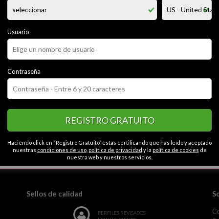
porte ..., soy liberal ;) y con muchas ganas ;), estatura promedio, y bueno
ida te da la espalda pues agarrale las nalgas jajaja. me gusta el futbol, soy
mundo distinto por explorar ;)
Usuario
CATEGORÍAS
Contraseña
or
Alegre
Extrovertido
Apasionado
Romántico
Contactos en Moqu
ta
Abierto
Generoso
Gracioso
REGISTRO GRATUITO
Haciendo click en “Registro Gratuito” estás certificando que has leído y aceptado
nuestras
condiciones de uso
,
política de privacidad
y la
política de cookies
de
la monotonía.
nuestra web y nuestros servicios.
Sellos de calidad
S
C
PERFILES REVISADOS