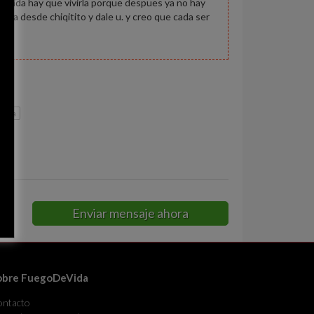
 la vida hay que vivirla porque despues ya no hay
 crema desde chiqitito y dale u. y creo que cada ser
egua
Enviar mensaje ahora
obre FuegoDeVida
ontacto