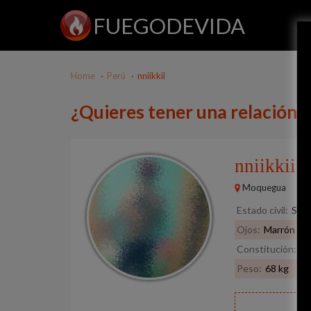
FUEGODEVIDA
Home
Perú
nniikkii
¿Quieres tener una relación c
nniikkii
30
Moquegua
Estado civil:
Solt
Ojos:
Marrón
Constitución:
Vo
Peso:
68 kg