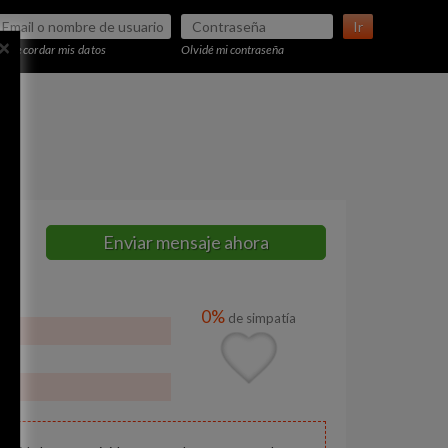
Ir
×
Recordar mis datos
Olvidé mi contraseña
Enviar mensaje ahora
0%
de simpatía