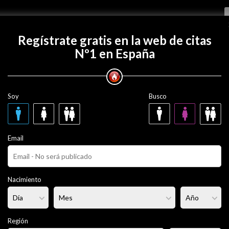
Regístrate gratis
Regístrate gratis en la web de citas
Nº1 en España
on nniikkii?
Soy
Busco
 años
Email
ero
Fumador/a:
No
Pelo:
Moreno
Nacimiento
luptuoso
Altura:
170 cm
Región