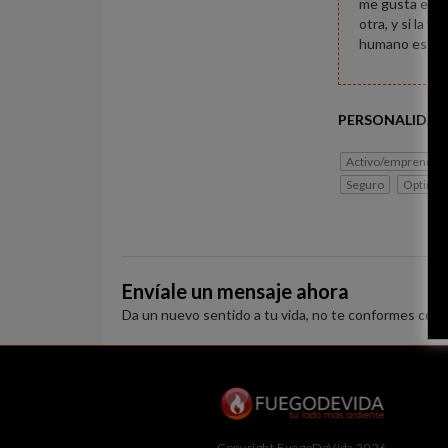
me gusta el de
otra, y si la v
humano es un 
PERSONALIDAD
Activo/emprended
Seguro
Optimis
Envíale un mensaje ahora
Da un nuevo sentido a tu vida, no te conformes con 
Copyright FuegoDeVida 2026