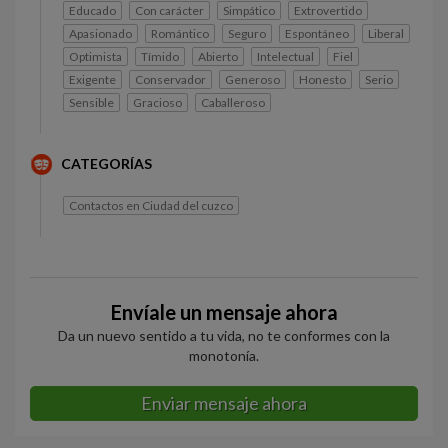
Educado
Con carácter
Simpático
Extrovertido
Apasionado
Romántico
Seguro
Espontáneo
Liberal
Optimista
Tímido
Abierto
Intelectual
Fiel
Exigente
Conservador
Generoso
Honesto
Serio
Sensible
Gracioso
Caballeroso
CATEGORÍAS
Contactos en Ciudad del cuzco
Envíale un mensaje ahora
Da un nuevo sentido a tu vida, no te conformes con la
monotonía.
Enviar mensaje ahora