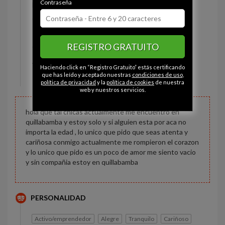
Contraseña
Estado civil:
Soltero
Ojos:
Marrón
Pelo:
Moreno
REGISTRO GRATUITO
Constitución:
Rechoncho
Altura:
180 cm
Haciendo click en “Registro Gratuito” estás certificando
Peso:
90 kg
que has leído y aceptado nuestras
condiciones de uso
,
política de privacidad
y la
política de cookies
de nuestra
web y nuestros servicios.
hola que tal chicas actualmente me encuentro en
quillabamba y estoy solo y si alguien esta por aca no
importa la edad , lo unico que pido que seas atenta y
cariñosa conmigo actualmente me rompieron el corazon
y lo unico que pido es un poco de amor me siento vacio
y sin compañia estoy en quillabamba
PERSONALIDAD
Activo/emprendedor
Alegre
Tranquilo
Cariñoso