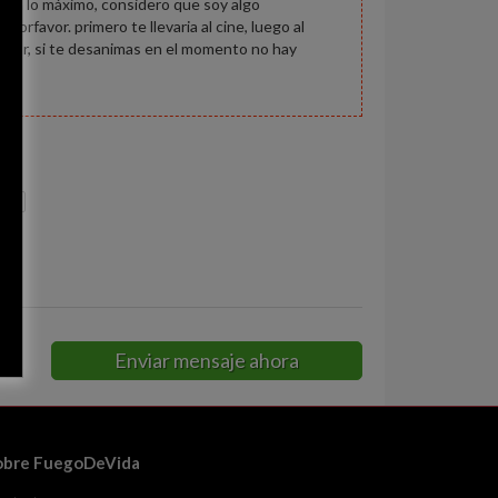
se a lo máximo, considero que soy algo
favor. primero te llevaria al cine, luego al
 amor, si te desanimas en el momento no hay
idro
Enviar mensaje ahora
obre FuegoDeVida