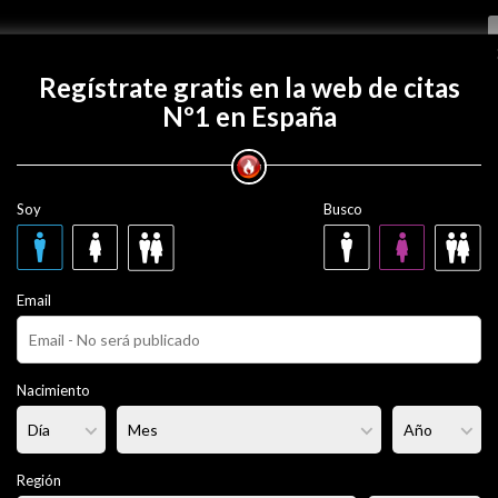
Regístrate gratis
Regístrate gratis en la web de citas
Nº1 en España
con maario101?
Soy
Busco
01
29 años
Email
ero
Fumador/a:
No
Pelo:
Castaño
Nacimiento
portista
Altura:
173 cm
Región