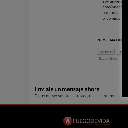
soy universita
apasionado cua
parque , a com
problema, jaj
PERSONALIDAD
Cariñoso
Simpá
Espontáneo
Abi
Envíale un mensaje ahora
Da un nuevo sentido a tu vida, no te conformes con 