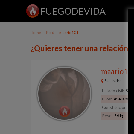
FUEGODEVIDA
Home
Perú
maario101
¿Quieres tener una relación 
maario1
San Isidro
Estado civil:
Solt
Ojos:
Avellana
Constitución:
De
Peso:
56 kg