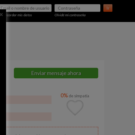
Ir
×
Recordar mis datos
Olvidé mi contraseña
Enviar mensaje ahora
0%
de simpatía