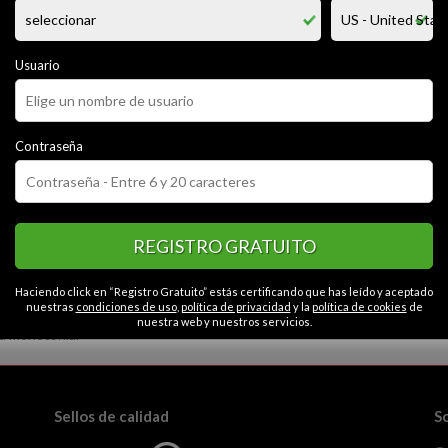
rio tengo 18 años, pues busco aventuras con chicas que quieran divertir
ndo me gusta mucho una chica. una aventura nada mas sin sentimientos por
er, y despues vamos a comernos, no soy de obligar a nadie para hacer el
ja sé que no me negaras. empecemos a conocernos.
Usuario
CATEGORÍAS
Contraseña
tico
Extrovertido
Apasionado
Seguro
Contactos en San is
erto
Exigente
Caballeroso
REGISTRO GRATUITO
Haciendo click en “Registro Gratuito” estás certificando que has leído y aceptado
nuestras
condiciones de uso
,
política de privacidad
y la
política de cookies
de
nuestra web y nuestros servicios.
la monotonía.
Sellos de calidad
S