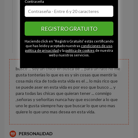
Contraseña
Estado civil:
Soltero
Ojos:
Verde-gris
Pelo:
Moreno
REGISTRO GRATUITO
Constitución:
Normal
Altura:
170 cm
Haciendo click en “Registro Gratuito” estás certificando
Peso:
67 kg
que has leído y aceptado nuestras
condiciones de uso
,
política de privacidad
y la
política de cookies
de nuestra
web y nuestros servicios.
busco ... soy un chico en busca de ... para un rato no me
gusta tonterías lo que es es y sin cosas que mentir la
cosa más rica de toda esta vida es el ... lo más rico que
se puede aser en esta vida es por eso que busco ... y
para todas las chicas que quieran tener ... conmigo
,señoras y señoritas nunca hay que esconder a lo que
uno le gusta siempre hay que buscar lo que uno mas
quiere lo que uno mas desea en esta vida.
PERSONALIDAD