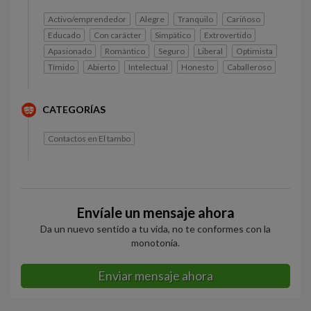
Activo/emprendedor
Alegre
Tranquilo
Cariñoso
Educado
Con carácter
Simpático
Extrovertido
Apasionado
Romántico
Seguro
Liberal
Optimista
Tímido
Abierto
Intelectual
Honesto
Caballeroso
CATEGORÍAS
Contactos en El tambo
Envíale un mensaje ahora
Da un nuevo sentido a tu vida, no te conformes con la
monotonía.
Enviar mensaje ahora