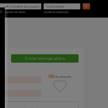
Ir
×
Recordar mis datos
Olvidé mi contraseña
Enviar mensaje ahora
0%
de simpatía