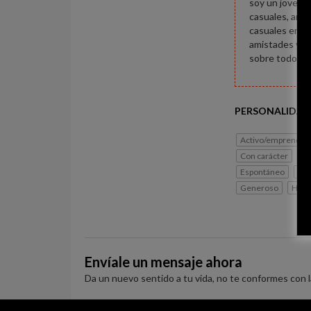
soy un joven 
casuales, amis
casuales en l
amistades y re
sobre todo com
PERSONALIDAD
Activo/emprended
Con carácter
Ex
Espontáneo
Lib
Generoso
Hone
Envíale un mensaje ahora
Da un nuevo sentido a tu vida, no te conformes con 