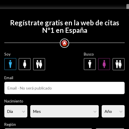
Regístrate gratis
Regístrate gratis en la web de citas
Nº1 en España
con Josshmg?
Soy
Busco
3 años
Email
ero
Fumador/a:
No
Pelo:
Castaño
Nacimiento
rmal
Altura:
- - -
Región