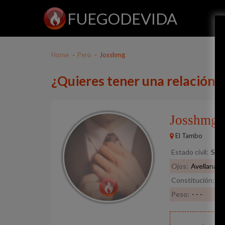
FUEGODEVIDA
Home
Perú
Josshmg
¿Quieres tener una relación 
Josshmg
3
El Tambo
Estado civil:
Solt
Ojos:
Avellana
Constitución:
No
Peso:
- - -