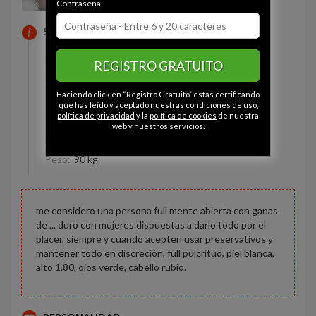
Contraseña
SOBRE MI
Estado civil:
Comprometido
REGISTRO GRATUITO
Ojos:
Verde
Haciendo click en “Registro Gratuito” estás certificando
Pelo:
Rubio
que has leído y aceptado nuestras
condiciones de uso
,
política de privacidad
y la
política de cookies
de nuestra
Constitución:
Normal
web y nuestros servicios.
Altura:
180 cm
Peso:
90 kg
me considero una persona full mente abierta con ganas
de ... duro con mujeres dispuestas a darlo todo por el
placer, siempre y cuando acepten usar preservativos y
mantener todo en discreción, full pulcritud, piel blanca,
alto 1.80, ojos verde, cabello rubio.