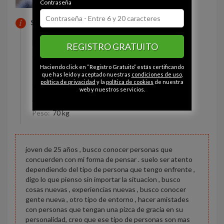
Contraseña
SOBRE MI
Estado civil:
Soltero
REGISTRO GRATUITO
Ojos:
Gris
Haciendo click en “Registro Gratuito” estás certificando
Pelo:
Moreno
que has leído y aceptado nuestras
condiciones de uso
,
política de privacidad
y la
política de cookies
de nuestra
Constitución:
Delgado
web y nuestros servicios.
Altura:
160 cm
Peso:
70 kg
joven de 25 años , busco conocer personas que
concuerden con mi forma de pensar . suelo ser atento
dependiendo del tipo de persona que tengo enfrente ,
digo lo que pienso sin importar la situacion , busco
cosas nuevas , experiencias nuevas , busco conocer
gente nueva , otro tipo de entorno , hacer amistades
con personas que tengan una pizca de gracia en su
personalidad, creo que ese tipo de personas son mas