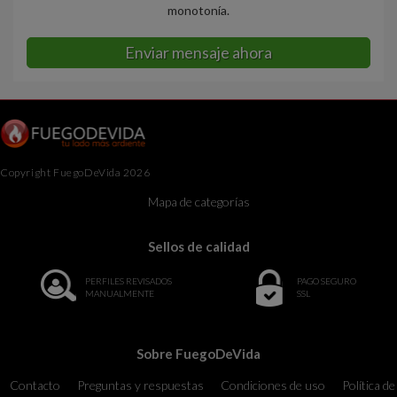
monotonía.
Enviar mensaje ahora
Copyright FuegoDeVida 2026
Mapa de categorías
Sellos de calidad
PERFILES REVISADOS
PAGO SEGURO
MANUALMENTE
SSL
Sobre FuegoDeVida
Contacto
Preguntas y respuestas
Condiciones de uso
Política de