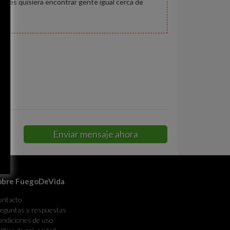
 tabues quisiera encontrar gente igual cerca de
Enviar mensaje ahora
obre FuegoDeVida
ontacto
eguntas y respuestas
ndiciones de uso