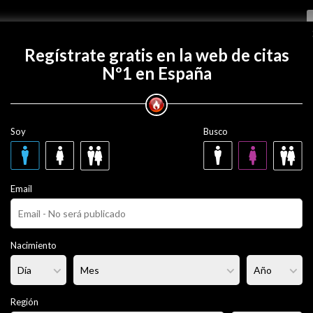
Regístrate gratis
Regístrate gratis en la web de citas
Nº1 en España
on javino5?
Soy
Busco
 años
Email
ado
Fumador/a:
No
Pelo:
- - -
Nacimiento
 -
Altura:
170 cm
Región