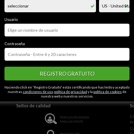
usica el cine soy de mente abierta casado 3 hijas me gusta el ... libre de
Usuario
CATEGORÍAS
arácter
Apasionado
Seguro
Abierto
Exigente
Contraseña
REGISTRO GRATUITO
la monotonía.
Haciendo click en “Registro Gratuito” estás certificando que has leído y aceptado
nuestras
condiciones de uso
,
política de privacidad
y la
política de cookies
de
nuestra web y nuestros servicios.
Sellos de calidad
S
C
PERFILES REVISADOS
MANUALMENTE
Pr
Co
PAGO SEGURO