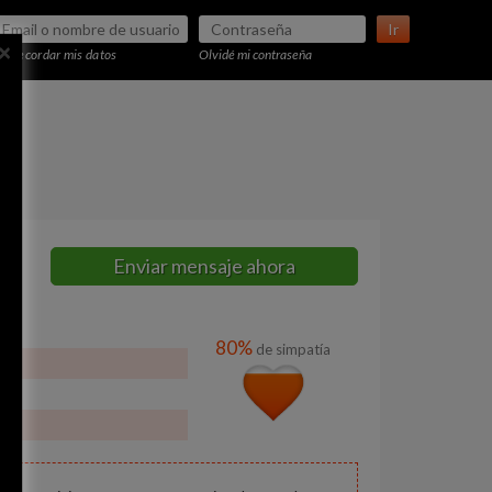
Ir
×
Recordar mis datos
Olvidé mi contraseña
Enviar mensaje ahora
80%
de simpatía