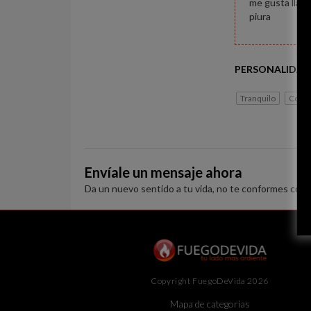
me gusta lla m
piura
PERSONALIDAD
Tranquilo
Con c
Envíale un mensaje ahora
Da un nuevo sentido a tu vida, no te conformes con 
Copyright FuegoDeVida 2026
Mapa de categorías