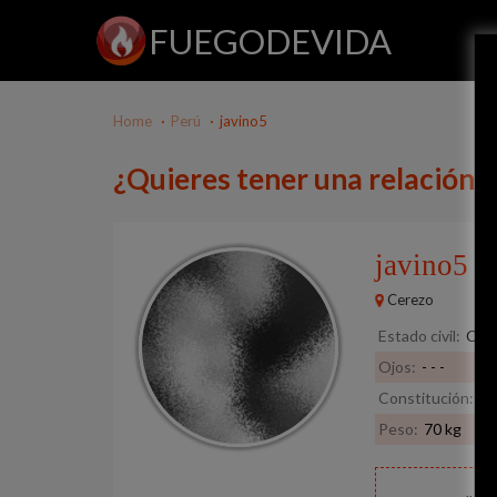
FUEGODEVIDA
Home
Perú
javino5
¿Quieres tener una relación c
javino5
48
Cerezo
Estado civil:
Cas
Ojos:
- - -
Constitución:
- -
Peso:
70 kg