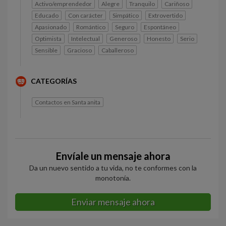
Activo/emprendedor
Alegre
Tranquilo
Cariñoso
Educado
Con carácter
Simpático
Extrovertido
Apasionado
Romántico
Seguro
Espontáneo
Optimista
Intelectual
Generoso
Honesto
Serio
Sensible
Gracioso
Caballeroso
CATEGORÍAS
Contactos en Santa anita
Envíale un mensaje ahora
Da un nuevo sentido a tu vida, no te conformes con la
monotonía.
Enviar mensaje ahora