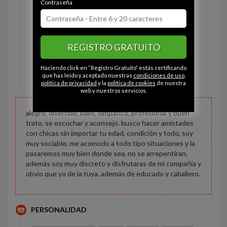
Contraseña
Estado civil:
Soltero
Ojos:
Marrón
Pelo:
Moreno
REGISTRO GRATUITO
Constitución:
Voluptuoso
Altura:
170 cm
Haciendo click en “Registro Gratuito” estás certificando
Peso:
86 kg
que has leído y aceptado nuestras
condiciones de uso
,
política de privacidad
y la
política de cookies
de nuestra
web y nuestros servicios.
alegre, divertido, bailo, simpático, profesional y buen
trato, se escuchar y aconsejo. busco hacer amistades
con chicas sin importar tu edad, condición y todo, soy
muy sociable, me acomodo a todo tipo situaciones y la
pasaremos muy bien donde sea, no se arrepentiran,
además soy muy discreto y disfrutaras de mi compañía y
obvio que yo de la tuya. además de educado y caballero.
PERSONALIDAD