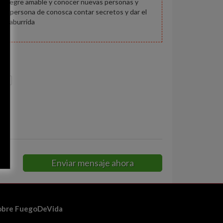
r alegre amable y conocer nuevas personas y
 la persona de conosca contar secretos y dar el
nta aburrida
illa
Enviar mensaje ahora
obre FuegoDeVida