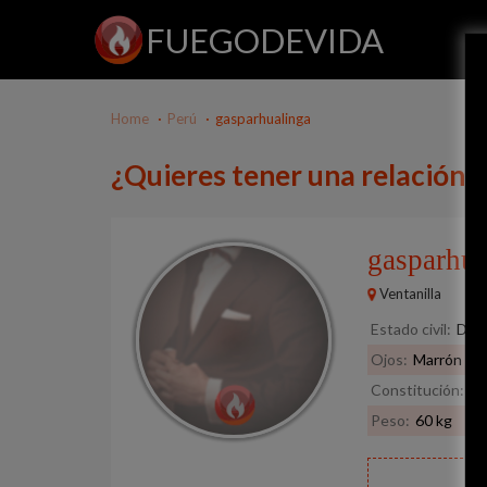
FUEGODEVIDA
Home
Perú
gasparhualinga
¿Quieres tener una relación 
gasparhu
Ventanilla
Estado civil:
Divo
Ojos:
Marrón
Constitución:
No
Peso:
60 kg