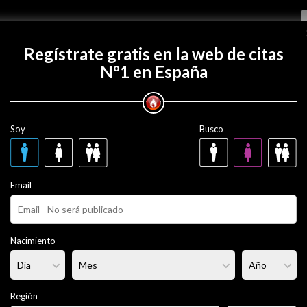
Regístrate gratis
Regístrate gratis en la web de citas
Nº1 en España
con gasparhualinga?
Soy
Busco
alinga
39 años
Email
rciado
Fumador/a:
- - -
Pelo:
Plateado
Nacimiento
rmal
Altura:
160 cm
Región