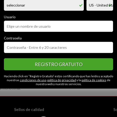
na de mente abierta me encanata experimentar nuevas cosas de caracte
s y experiencias con otras personas y ser como un baul de recuerdos con
rsona para no incomodar y hacer sonreir para no dormirla o de que se sie
Usuario
CATEGORÍAS
Contraseña
o
Cariñoso
Educado
Simpático
Apasionado
Contactos en Ventan
ontáneo
Optimista
Abierto
Intelectual
Gracioso
REGISTRO GRATUITO
Haciendo click en “Registro Gratuito” estás certificando que has leído y aceptado
nuestras
condiciones de uso
,
política de privacidad
y la
política de cookies
de
nuestra web y nuestros servicios.
la monotonía.
Sellos de calidad
S