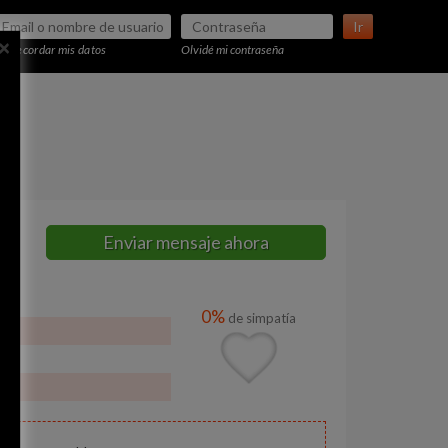
Ir
×
Recordar mis datos
Olvidé mi contraseña
Enviar mensaje ahora
0%
de simpatía