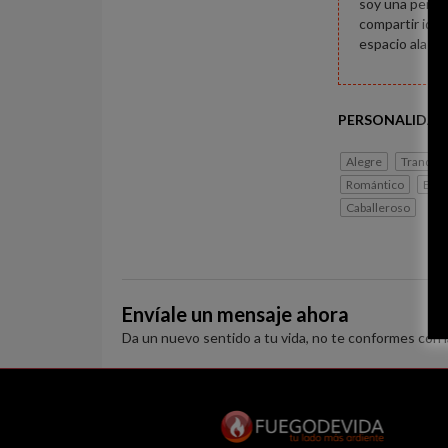
soy una perso
compartir idea
espacio ala pe
PERSONALIDAD
Alegre
Tranquil
Romántico
Esp
Caballeroso
Envíale un mensaje ahora
Da un nuevo sentido a tu vida, no te conformes con 