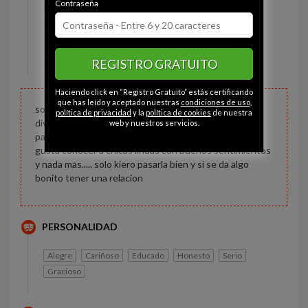
Contraseña
Estado civil:
Soltero
Ojos:
Marrón
Pelo:
Moreno
REGISTRO GRATUITO
Constitución:
Delgado
Haciendo click en “Registro Gratuito” estás certificando
que has leído y aceptado nuestras
condiciones de uso
,
soy una persona buena y con muchas ganas de salir a
política de privacidad
y la
política de cookies
de nuestra
divertirme, me gusta veer peliculas, salir a caminar a
web y nuestros servicios.
pasear, tomar con mis amigos de vez en cuando, me
gusta conocer a chicas lindas con buenos sentimientos
y nada mas..... solo kiero pasarla bien y si se da algo
bonito tener una relacion
PERSONALIDAD
Alegre
Cariñoso
Educado
Honesto
Serio
Gracioso