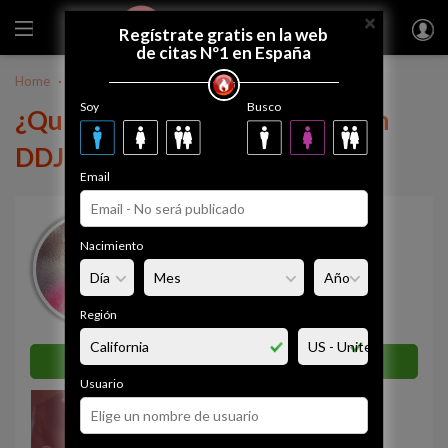
×
FUEGODEVIDA
Regístrate gratis
Regístrate gratis en la web
de citas Nº1 en España
Home
Perú
DDJPS104
Soy
Busco
¿Quieres tener una relación con
DDJPS104?
Email
DDJPS104
Nacimiento
34 años
El Algarrobo
Simpatía
Región
0%
Enviar mensaje ahora
Usuario