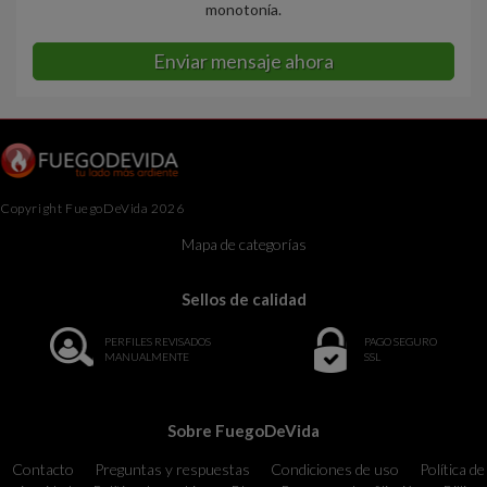
monotonía.
Enviar mensaje ahora
Copyright FuegoDeVida 2026
Mapa de categorías
Sellos de calidad
PERFILES REVISADOS
PAGO SEGURO
MANUALMENTE
SSL
Sobre FuegoDeVida
Contacto
Preguntas y respuestas
Condiciones de uso
Política de