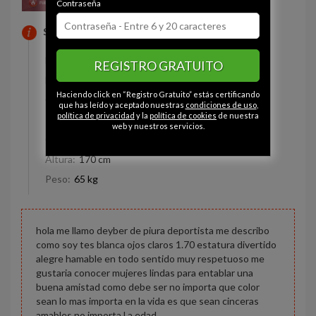
Contraseña
SOBRE MI
Estado civil:
Soltero
REGISTRO GRATUITO
Fumador/a:
- - -
Haciendo click en “Registro Gratuito” estás certificando
Ojos:
Marrón
que has leído y aceptado nuestras
condiciones de uso
,
política de privacidad
y la
política de cookies
de nuestra
Pelo:
Castaño
web y nuestros servicios.
Constitución:
Delgado
Altura:
170 cm
Peso:
65 kg
hola me llamo deyber de piura deportista me describo
como soy tes blanca ojos claros 1.70 estatura divertido
alegre hamable en todo sentido muy respetuoso me
gustaria conocer mujeres lindas para entablar una
buena amistad como debe ser no importa que color
sean lo mas importa en la vida es que sean cinceras
amables no importa l a edad