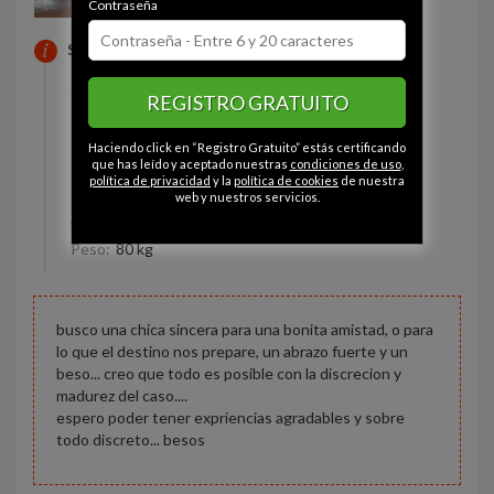
Contraseña
SOBRE MI
Estado civil:
Viudo
REGISTRO GRATUITO
Ojos:
Gris
Haciendo click en “Registro Gratuito” estás certificando
Pelo:
Moreno
que has leído y aceptado nuestras
condiciones de uso
,
política de privacidad
y la
política de cookies
de nuestra
Constitución:
Relleno
web y nuestros servicios.
Altura:
170 cm
Peso:
80 kg
busco una chica sincera para una bonita amistad, o para
lo que el destino nos prepare, un abrazo fuerte y un
beso... creo que todo es posible con la discrecion y
madurez del caso....
espero poder tener expriencias agradables y sobre
todo discreto... besos