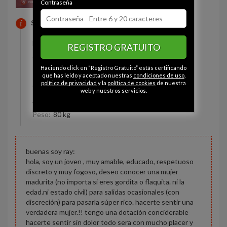
Contraseña
SOBRE MI
Estado civil:
Soltero
REGISTRO GRATUITO
Ojos:
Gris
Haciendo click en “Registro Gratuito” estás certificando
Pelo:
Moreno
que has leído y aceptado nuestras
condiciones de uso
,
política de privacidad
y la
política de cookies
de nuestra
Constitución:
Normal
web y nuestros servicios.
Altura:
170 cm
Peso:
80 kg
buenas soy ray:
hola, soy un joven , muy amable, educado, respetuoso
discreto y muy fogoso, deseo conocer una mujer
madurita (no importa si eres gordita o flaquita. ni la
edad.ni estado civil) para salidas ocasionales (con
discreción) para pasarla súper rico. hacerte sentir una
verdadera mujer.!! tengo una dotación conciderable
hacerte sentir sin dolor todo sera con mucho placer y