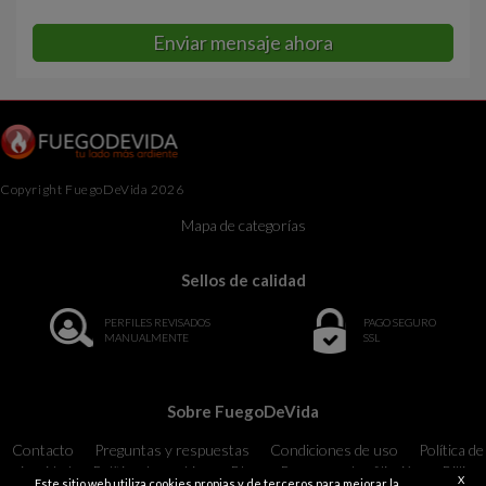
Enviar mensaje ahora
Copyright FuegoDeVida 2026
Mapa de categorías
Sellos de calidad
PERFILES REVISADOS
PAGO SEGURO
MANUALMENTE
SSL
Sobre FuegoDeVida
Contacto
Preguntas y respuestas
Condiciones de uso
Política de
privacidad
Política de cookies
Blog
Programa de afiliación
Billing
X
Este sitio web utiliza cookies propias y de terceros para mejorar la