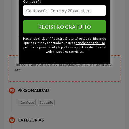
Contraseña
Estado civil:
Comprometido
Ojos:
Gris
Pelo:
Castaño
REGISTRO GRATUITO
Constitución:
Normal
Altura:
161 cm
Haciendo click en “Registro Gratuito” estás certificando
Peso:
60 kg
que has leído y aceptado nuestras
condiciones de uso
,
política de privacidad
y la
política de cookies
de nuestra
web y nuestros servicios.
me considero una persona sociable, amable y divertido
etc.
PERSONALIDAD
Cariñoso
Educado
CATEGORÍAS