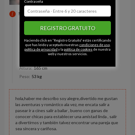
Contraseña
SOBRE MI
Estado civil:
Soltero
REGISTRO GRATUITO
Fumador/a:
Sí
Haciendo click en “Registro Gratuito” estás certificando
Ojos:
Marrón
que has leído y aceptado nuestras
condiciones de uso
,
política de privacidad
y la
política de cookies
de nuestra
Pelo:
Castaño
web y nuestros servicios.
Constitución:
Delgado
Altura:
165 cm
Peso:
53 kg
hola,haber me describo soy alegre,divertido me gustan
las aventuras y romántico ala vez, me encata salir a
pasear ir a cines salir a bailar , bueno con ganas de
conocer chicas para establecer una amistad linda , salir
a divertirnos y también talvez encontrar una pareja que
sea sincera y cariñosa.