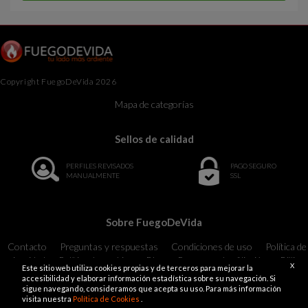
Copyright FuegoDeVida 2026
Mapa de categorías
Sellos de calidad
PERFILES REVISADOS
PAGO SEGURO
MANUALMENTE
SSL
Sobre FuegoDeVida
Contacto
Preguntas y respuestas
Condiciones de uso
Política de
privacidad
Política de cookies
Blog
Programa de afiliación
Billing
X
Este sitio web utiliza cookies propias y de terceros para mejorar la
Support
18 U.S.C. 2257 Record-Keeping Requirements Compliance
accesibilidad y elaborar información estadística sobre su navegación. Si
Statement Exempt
sigue navegando, consideramos que acepta su uso. Para más información
visita nuestra
Política de Cookies
.