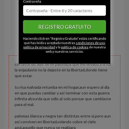
Contraseña
Estado civil:
Soltero
Ojos:
Marrón
Pelo:
Castaño
REGISTRO GRATUITO
Constitución:
Normal
Altura:
166 cm
Haciendo click en “Registro Gratuito” estás certificando
Peso:
70 kg
que has leído y aceptado nuestras
condiciones de uso
,
política de privacidad
y la
política de cookies
de nuestra
web y nuestros servicios.
cortaste las alas de mi paloma,la que me llevaba a la luz
la enjaulaste no la dejaste en la libertad,donde tiene
que estar.
tu risa malvada retumba en mi hogar,aun espero al día
en que puedas cambiar y así terminar con esta guerra
infinita absurda que odio al solo pensar que cambiaste
para el mal.
palomas blanca y negra tan distintas entre si,pero aun
así conviven en libertad,volando sobre el cielo
azul,aquello que nunca se realizara