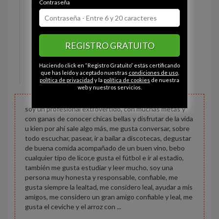
Contraseña
Estado civil:
Soltero
Ojos:
Marrón
Pelo:
Moreno
REGISTRO GRATUITO
Constitución:
Normal
Altura:
168 cm
Haciendo click en “Registro Gratuito” estás certificando
Peso:
70 kg
que has leído y aceptado nuestras
condiciones de uso
,
política de privacidad
y la
política de cookies
de nuestra
web y nuestros servicios.
soy un profesional extrovertido, con muchas metas y
con ganas de conocer chicas bellas y disfrutar de la vida
u kien por ahí sale algo más, me gusta conversar, sobre
todo escuchar, pasear, ir a bailar a discotecas, degustar
de buena comida acompañado de un buen vino, bebo
cualquier tipo de licor,e gusta el fútbol e ir al estadio,
también me gusta estudiar y leer mucho, soy una
persona muy honesta y responsable, confiable, me
gusta siempre la lealtad, me considero leal, ayudar a mis
amigos, me considero un gran amigo confiable y leal, me
gusta el ceviche y el arroz con ...