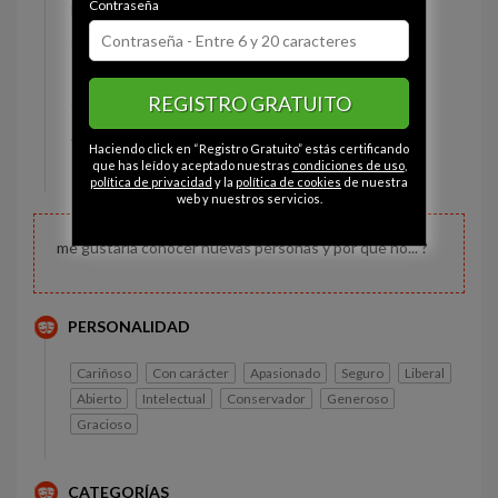
Contraseña
Estado civil:
Soltero
Ojos:
Marrón
Pelo:
Castaño
REGISTRO GRATUITO
Constitución:
Normal
Altura:
167 cm
Haciendo click en “Registro Gratuito” estás certificando
Peso:
64 kg
que has leído y aceptado nuestras
condiciones de uso
,
política de privacidad
y la
política de cookies
de nuestra
web y nuestros servicios.
me gustaria conocer nuevas personas y por que no... ?
PERSONALIDAD
Cariñoso
Con carácter
Apasionado
Seguro
Liberal
Abierto
Intelectual
Conservador
Generoso
Gracioso
CATEGORÍAS