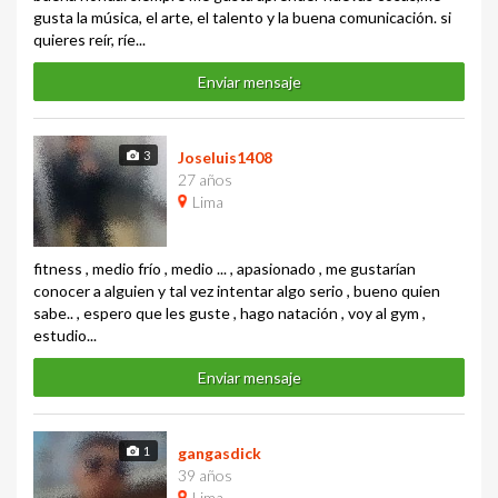
gusta la música, el arte, el talento y la buena comunicación. si
quieres reír, ríe...
Enviar mensaje
3
Joseluis1408
27 años
Lima
fitness , medio frío , medio ... , apasionado , me gustarían
conocer a alguien y tal vez intentar algo serio , bueno quien
sabe.. , espero que les guste , hago natación , voy al gym ,
estudio...
Enviar mensaje
1
gangasdick
39 años
Lima