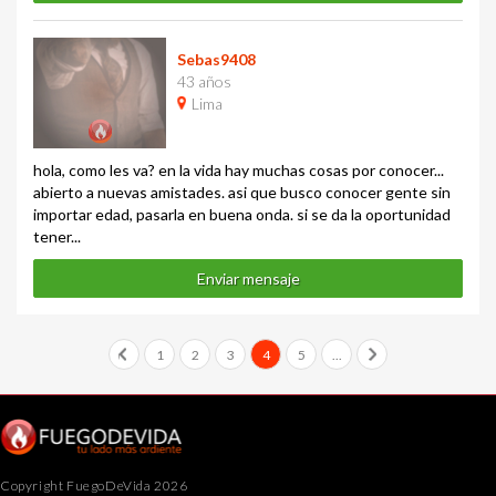
Sebas9408
43 años
Lima
hola, como les va? en la vida hay muchas cosas por conocer...
abierto a nuevas amistades. asi que busco conocer gente sin
importar edad, pasarla en buena onda. si se da la oportunidad
tener...
Enviar mensaje
1
2
3
4
5
...
Copyright FuegoDeVida 2026