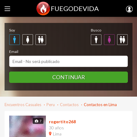
FUEGODEVIDA
Regístrate gratis
Soy
Busco
Email
CONTINUAR
Encuentros Casuales
Peru
Contactos
Contactos en Lima
7
rogertito268
30 años
Lima