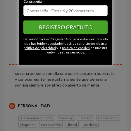
Contraseña
Estado civil:
Soltero
Fumador/a:
Sí
Ojos:
Verde
REGISTRO GRATUITO
Pelo:
Castaño
Constitución:
Delgado
Haciendo click en “Registro Gratuito” estás certificando
Altura:
173 cm
que has leído y aceptado nuestras
condiciones de uso
,
política de privacidad
y la
política de cookies
de nuestra
Peso:
65 kg
web y nuestros servicios.
soy una persona sencilla que quiere pasar un buen rato
y conocer gente me gustan la gente que tiene una
sonrisa siempre soy atrevido abierto de mente.
PERSONALIDAD
Activo/emprendedor
Cariñoso
Educado
Con carácter
Simpático
Extrovertido
Liberal
Gracioso