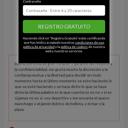
Contraseña
Estado civil:
Soltero
Ojos:
Marrón
Pelo:
Moreno
REGISTRO GRATUITO
Constitución:
Deportista
Altura:
180 cm
Haciendo click en “Registro Gratuito” estás certificando
Peso:
75 kg
que has leído y aceptado nuestras
condiciones de uso
,
política de privacidad
y la
política de cookies
de nuestra
web y nuestros servicios.
buena persona,de gran corazón y garante del respeto y
la confidencialidad. me gusta mucho la discreción y la
confianza mutua y la libertad para decidir en todo
momento hasta el último momento se este haciendo lo
que se este haciendo y se haya dicho lo que se haya
dicho:la última palabra es la que cuenta:no es no y si es
si,jamas no es si. soy deportivo y me encanta el queso
manchego y el jamón ibérico de bellota. y el mar y la
playa.