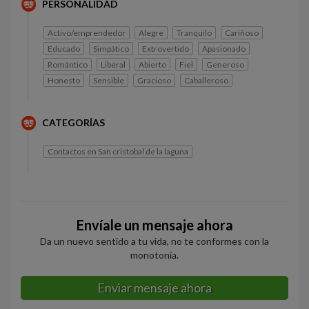
PERSONALIDAD
Activo/emprendedor
Alegre
Tranquilo
Cariñoso
Educado
Simpático
Extrovertido
Apasionado
Romántico
Liberal
Abierto
Fiel
Generoso
Honesto
Sensible
Gracioso
Caballeroso
CATEGORÍAS
Contactos en San cristobal de la laguna
Envíale un mensaje ahora
Da un nuevo sentido a tu vida, no te conformes con la
monotonía.
Enviar mensaje ahora