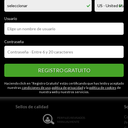
9 moreno ,delgado ,cariñoso , cachondo y alegre, me encanta el rock, salir 
cantan los conciertos y estar agusto con mi compañia, hacerte sentir bie
de tu piel
Usuario
CATEGORÍAS
Contraseña
ha rellenado esta opción en su perfil.
Contactos en Alcob
REGISTRO GRATUITO
la monotonía.
Haciendo click en “Registro Gratuito” estás certificando que has leído y aceptado
nuestras
condiciones de uso
,
política de privacidad
y la
política de cookies
de
nuestra web y nuestros servicios.
Sellos de calidad
S
C
PERFILES REVISADOS
MANUALMENTE
Pr