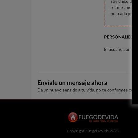
soy chico de 3
reirme , me en
por cada poro 
PERSONALIDAD
El usuario aún no 
Envíale un mensaje ahora
Da un nuevo sentido a tu vida, no te conformes con 
Copyright FuegoDeVida 2026