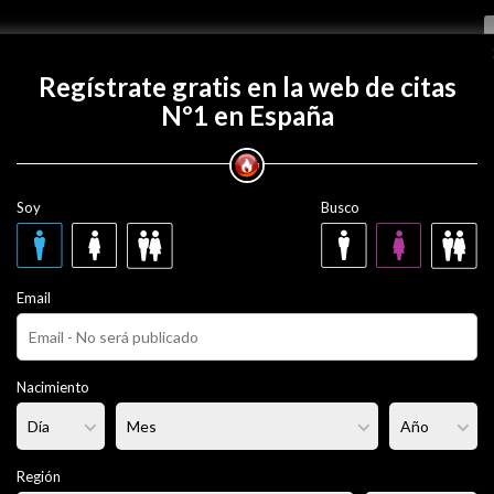
Regístrate gratis
Regístrate gratis en la web de citas
Nº1 en España
con rock39?
Soy
Busco
años
Email
ero
Fumador/a:
- - -
Pelo:
Moreno
Nacimiento
lgado
Altura:
186 cm
Región