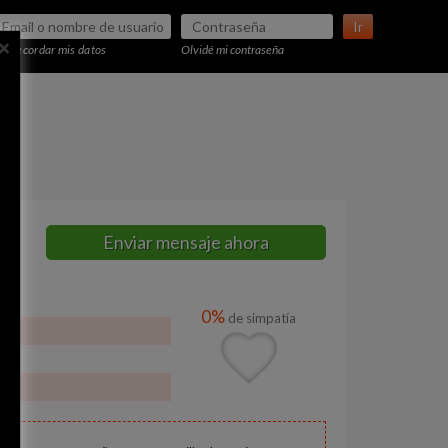
Ir
×
Recordar mis datos
Olvidé mi contraseña
Enviar mensaje ahora
0%
de simpatía