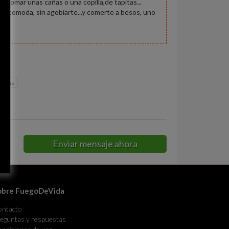
a tomar unas cañas o una copilla,de tapitas...
n...comoda, sin agobiarte...y comerte a besos, uno
endas
Enviar mensaje ahora
obre FuegoDeVida
ontacto
eguntas y respuestas