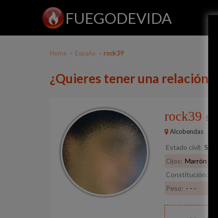
FUEGODEVIDA
Home
España
rock39
¿Quieres tener una relación 
rock39
52 
Alcobendas
Estado civil:
Solt
Ojos:
Marrón
Constitución:
De
Peso:
- - -