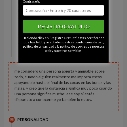
Contraseña
Estado civil:
Soltero
Fumador/a:
- - -
Ojos:
Azul
REGISTRO GRATUITO
Pelo:
Rubio
Constitución:
Delgado
Haciendo click en “Registro Gratuito” estás certificando
Altura:
172 cm
que has leído y aceptado nuestras
condiciones de uso
,
política de privacidad
y la
política de cookies
de nuestra
Peso:
72 kg
web y nuestros servicios.
me considero una persona abierta y amigable sobre,
todo, cuando alguien realmente me importa estoy
apoyándolo hasta el final de las cocas en las bunas y las
malas, y creo que la distancia significa muy poco cuando
una persona significa mucho; ese soy si estás
dispuesto a conocerme yo también lo estoy.
PERSONALIDAD