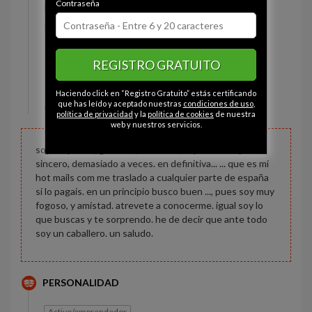
Contraseña
Estado civil:
Divorciado
Fumador/a:
Sí
Ojos:
Marrón
REGISTRO GRATUITO
Pelo:
Gris-canoso
Constitución:
Normal
Haciendo click en “Registro Gratuito” estás certificando
Altura:
175 cm
que has leído y aceptado nuestras
condiciones de uso
,
política de privacidad
y la
política de cookies
de nuestra
web y nuestros servicios.
soy simpatico, gracioso, divertido, espontaneo y
sincero, demasiado a veces. en definitiva... ... que es mi
hot mails com me traslado a cualquier parte de españa
si lo pagais. en un principio busco buen ..., pues soy muy
fogoso, y amistad. atrevete a conocerme. igual soy lo
que buscas y te sorprendo. he de decir que ante todo
soy un caballero. un saludo.
PERSONALIDAD
Activo/emprendedor