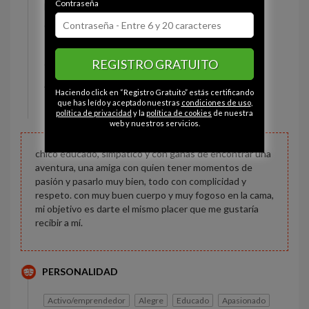
Contraseña
Estado civil:
Casado
Ojos:
Marrón
Pelo:
Castaño
REGISTRO GRATUITO
Constitución:
Musculoso
Altura:
182 cm
Haciendo click en “Registro Gratuito” estás certificando
Peso:
80 kg
que has leído y aceptado nuestras
condiciones de uso
,
política de privacidad
y la
política de cookies
de nuestra
web y nuestros servicios.
chico educado, simpático y con ganas de encontrar una
aventura, una amiga con quien tener momentos de
pasión y pasarlo muy bien, todo con complicidad y
respeto. con muy buen cuerpo y muy fogoso en la cama,
mi objetivo es darte el mismo placer que me gustaría
recibir a mí.
PERSONALIDAD
Activo/emprendedor
Alegre
Educado
Apasionado