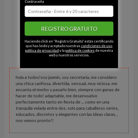
Contraseña
Estado civil:
Soltera
Fumador/a:
Sí
Ojos:
Marrón
REGISTRO GRATUITO
Pelo:
Morena
Constitución:
Normal
Haciendo click en “Registro Gratuito” estás certificando
Altura:
170 cm
que has leído y aceptado nuestras
condiciones de uso
,
política de privacidad
y la
política de cookies
de nuestra
Peso:
60 kg
web y nuestros servicios.
hola a todos!soy jazmin, soy secretaria, me considero
una chica cariñosa, divertida, sensual, muy viciosa. me
encanta el morbo y pasarlo bien, siempre con ganas de
hacer de todo! adaptable, me desenvuelvo
perfectamente tanto en fiesta de ... como en una
tranquila velada entre dos. solo para caballeros serios,
educados, discretos y elegantes con las ideas claras, ,
nos vemos pronto!!