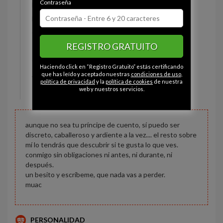
Contraseña
Estado civil:
Soltero
Fumador/a:
Sí
Ojos:
Verde
REGISTRO GRATUITO
Pelo:
Castaño
Constitución:
Delgado
Haciendo click en “Registro Gratuito” estás certificando
Altura:
175 cm
que has leído y aceptado nuestras
condiciones de uso
,
política de privacidad
y la
política de cookies
de nuestra
Peso:
67 kg
web y nuestros servicios.
aunque no sea tu príncipe de cuento, sí puedo ser
discreto, caballeroso y ardiente a la vez.... el resto sobre
mí lo tendrás que descubrir si te gusta lo que ves.
conmigo sin obligaciones ni antes, ni durante, ni
después.
un besito y escríbeme, que nada vas a perder.
muac
PERSONALIDAD