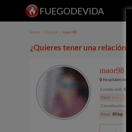
FUEGODEVIDA
Home
España
maor98
¿Quieres tener una relación
maor98
27
Hospitalet de Ll
Estado civil:
Solt
Ojos:
- - -
Constitución:
No
Peso:
80 kg