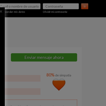
Ir
×
Recordar mis datos
Olvidé mi contraseña
Enviar mensaje ahora
80%
de simpatía