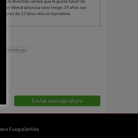
ucada divertida cañera que le guste hacer de
ste ser liberal amorosa sexy tengo 19 años soy
mayores de 27 años vivo en barcelona
let de llobregat
Enviar mensaje ahora
obre FuegoDeVida