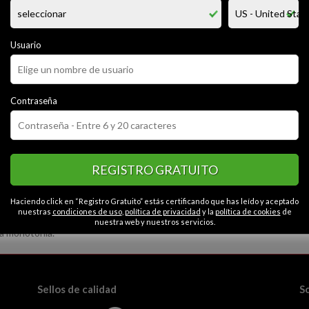
cañero soy romantico buscó pasarla bien en contra a una chica amable ed
o moreno quiero conocer a alguien para una relación oh aventura k le gu
a viajar me gustan los niños megasta intercambio de parejas mujeres no 
Usuario
CATEGORÍAS
Contraseña
or
Alegre
Tranquilo
Cariñoso
Educado
Contactos en Hospita
mántico
Seguro
Fiel
Serio
Sensible
REGISTRO GRATUITO
Haciendo click en “Registro Gratuito” estás certificando que has leído y aceptado
nuestras
condiciones de uso
,
política de privacidad
y la
política de cookies
de
nuestra web y nuestros servicios.
la monotonía.
Sellos de calidad
S