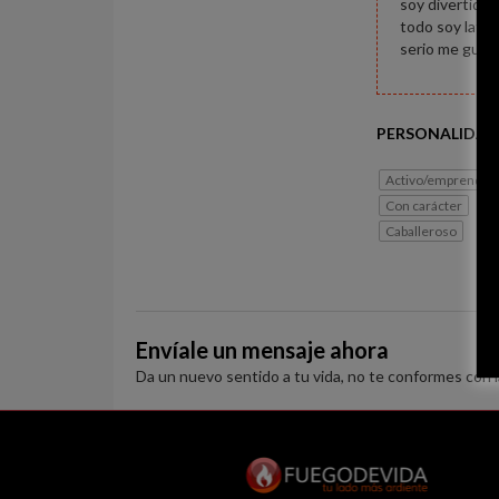
soy divertido 
todo soy latin
serio me gust
PERSONALIDAD
Activo/emprended
Con carácter
Ro
Caballeroso
Envíale un mensaje ahora
Da un nuevo sentido a tu vida, no te conformes con 