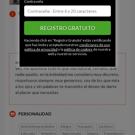
Contraseña
SOBRE MI
Estado civil:
Prefiere no decirlo
REGISTRO GRATUITO
Constitución:
Normal
Haciendo click en “Registro Gratuito” estás certificando
Altura:
170 cm
que has leído y aceptado nuestras
condiciones de uso
,
política de privacidad
y la
política de cookies
de nuestra
web y nuestros servicios.
en lo sociable me considero amable, alegre y serio a la
vez, me apasiona todo lo que sea natural, cercano, que
radie pasión. en la intimidad me considero muy discreto,
respetuoso siempre, muy generoso, soy de los que mira
a los ojos y sin palabras te transmito el deseo de darte
el placer que necesitas
PERSONALIDAD
Activo/emprendedor
Alegre
Tranquilo
Cariñoso
Educado
Simpático
Apasionado
Seguro
Espontáneo