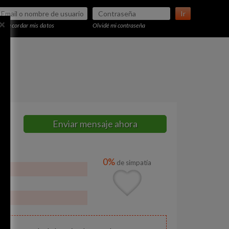
Ir
×
Recordar mis datos
Olvidé mi contraseña
Enviar mensaje ahora
0%
de simpatía