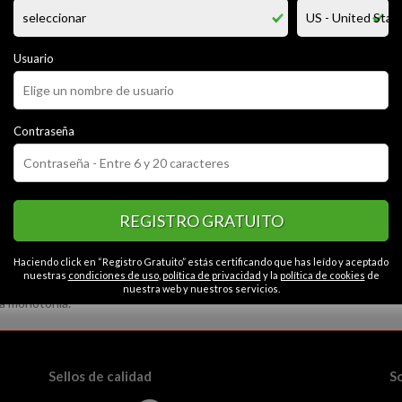
 de la rutina,buscos emociones y experiencias nuevas con gente mas mad
uevas y virtuosas,que te saquen del agobio del dia a dia, disfrutar de la v
as que den un giro ami rutina y me hagan evadirme de ella, gente seria 
Usuario
CATEGORÍAS
Contraseña
Simpático
Extrovertido
Apasionado
Seguro
Contactos en Ciudad
neroso
Honesto
Serio
Sensible
Gracioso
REGISTRO GRATUITO
Haciendo click en “Registro Gratuito” estás certificando que has leído y aceptado
nuestras
condiciones de uso
,
política de privacidad
y la
política de cookies
de
nuestra web y nuestros servicios.
la monotonía.
Sellos de calidad
S