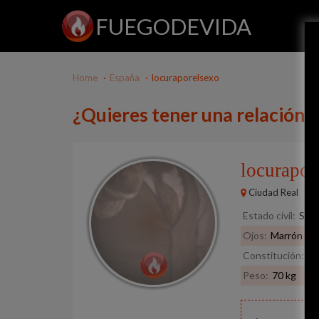
FUEGODEVIDA
Home
España
locuraporelsexo
¿Quieres tener una relación 
locurapo
Ciudad Real
Estado civil:
Solt
Ojos:
Marrón
Constitución:
No
Peso:
70 kg