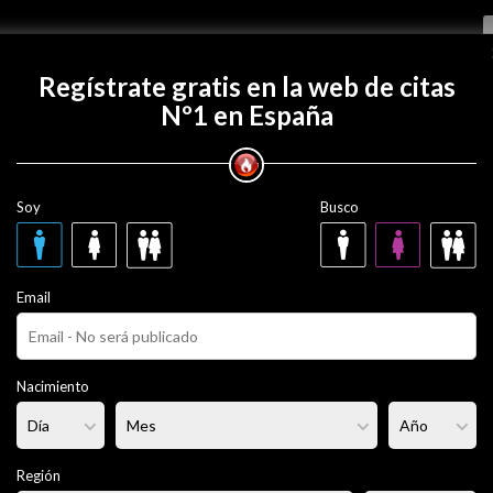
Regístrate gratis
Regístrate gratis en la web de citas
Nº1 en España
con locuraporelsexo?
Soy
Busco
relsexo
32 años
Email
ero
Fumador/a:
Sí
Pelo:
Moreno
Nacimiento
rmal
Altura:
183 cm
Región