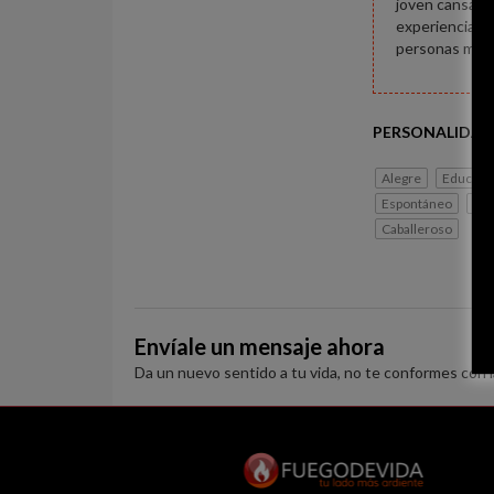
joven cansado
experiencias n
personas madur
PERSONALIDAD
Alegre
Educado
Espontáneo
Ge
Caballeroso
Envíale un mensaje ahora
Da un nuevo sentido a tu vida, no te conformes con 