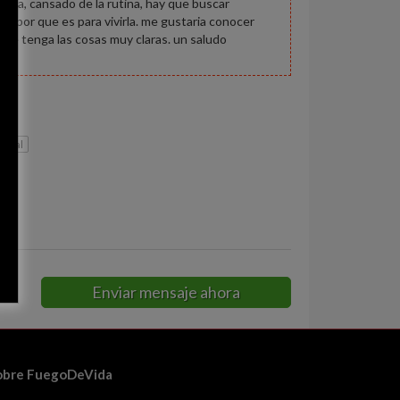
ura, cansado de la rutina, hay que buscar
ida por que es para vivirla. me gustaria conocer
que tenga las cosas muy claras. un saludo
 real
Enviar mensaje ahora
obre FuegoDeVida