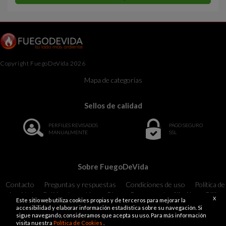
Copyright FuegoDeVida 2026
Mapa de categorías
Sellos de calidad
PERFILES REVISADOS
PAGO SEGURO
MANUALMENTE
SSL
Sobre FuegoDeVida
Contacto
Preguntas y respuestas
Condiciones de uso
Política de
privacidad
Política de cookies
Blog
Programa de afiliación
Billing
X
Este sitio web utiliza cookies propias y de terceros para mejorar la
Support
18 U.S.C. 2257 Record-Keeping Requirements Compliance
accesibilidad y elaborar información estadística sobre su navegación. Si
Statement Exempt
sigue navegando, consideramos que acepta su uso. Para más información
visita nuestra
Política de Cookies
.