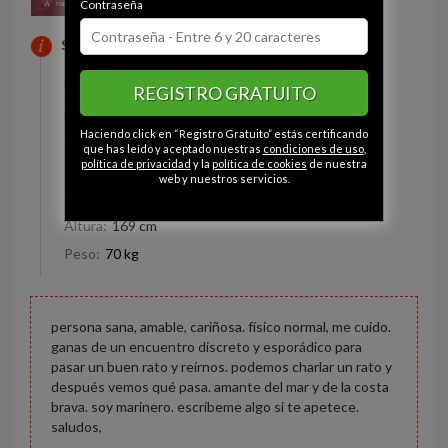
Contraseña
SOBRE MI
Estado civil:
Prefiere no decirlo
REGISTRO GRATUITO
Fumador/a:
Sí
Haciendo click en “Registro Gratuito” estás certificando
Ojos:
Avellana
que has leído y aceptado nuestras
condiciones de uso
,
política de privacidad
y la
política de cookies
de nuestra
Pelo:
Castaño
web y nuestros servicios.
Constitución:
Normal
Altura:
169 cm
Peso:
70 kg
persona sana, amable, cariñosa. físico normal, me cuido.
ganas de un encuentro discreto y esporádico para
pasar un buen rato y reírnos. podemos charlar un rato y
después vemos qué pasa. amante del mar y de la costa
brava. soy marinero. escríbeme algo si te apetece.
saludos,