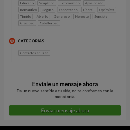
Educado
Simpático
Extrovertido
Apasionado
Romántico
Seguro
Espontáneo
Liberal
Optimista
Tímido
Abierto
Generoso
Honesto
Sensible
Gracioso
Caballeroso
CATEGORÍAS
Contactos en Jaen
Envíale un mensaje ahora
Da un nuevo sentido a tu vida, no te conformes con la
monotonía.
Enviar mensaje ahora