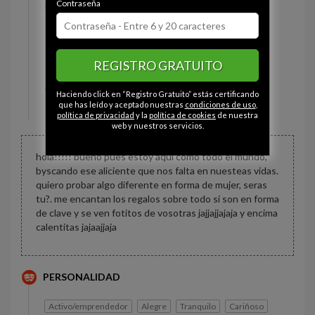
Contraseña
Estado civil:
Prefiere no decirlo
Ojos:
Verde
Pelo:
Moreno
REGISTRO GRATUITO
Constitución:
Rechoncho
Altura:
174 cm
Haciendo click en “Registro Gratuito” estás certificando
Peso:
92 kg
que has leído y aceptado nuestras
condiciones de uso
,
política de privacidad
y la
política de cookies
de nuestra
web y nuestros servicios.
hola!!!!! bueno pues estoy aqui como todo el mundo,
byscando ese aliciente que nos falta en nuesteas vidas.
quiero probar algo diferente en forma de mujer, seras
tu?. me encantan los regalos sobre todo si son en forma
de clave y se ven fotitos de vosotras jajjajjajaja y encima
calentitas jajaajjaja
PERSONALIDAD
Activo/emprendedor
Alegre
Tranquilo
Cariñoso