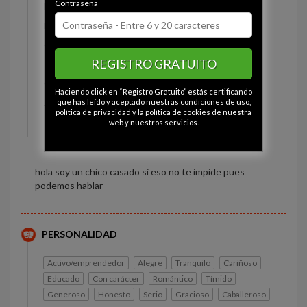
Contraseña
Estado civil:
Prefiere no decirlo
Fumador/a:
Sí
Ojos:
Marrón
REGISTRO GRATUITO
Pelo:
Moreno
Constitución:
Delgado
Haciendo click en “Registro Gratuito” estás certificando
Altura:
162 cm
que has leído y aceptado nuestras
condiciones de uso
,
política de privacidad
y la
política de cookies
de nuestra
Peso:
59 kg
web y nuestros servicios.
hola soy un chico casado si eso no te impide pues
podemos hablar
PERSONALIDAD
Activo/emprendedor
Alegre
Tranquilo
Cariñoso
Educado
Con carácter
Romántico
Tímido
Generoso
Honesto
Serio
Gracioso
Caballeroso