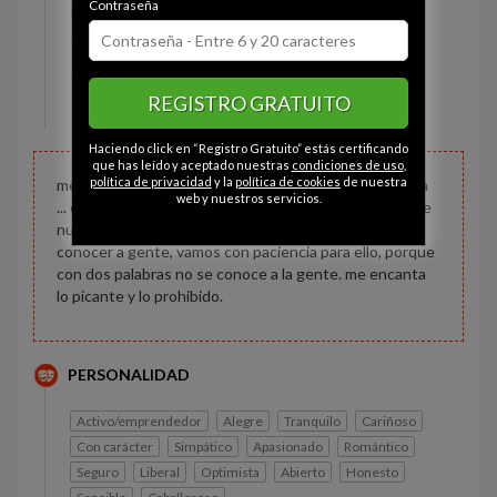
Contraseña
Estado civil:
Prefiere no decirlo
Constitución:
Normal
Altura:
173 cm
REGISTRO GRATUITO
Peso:
64 kg
Haciendo click en “Registro Gratuito” estás certificando
que has leído y aceptado nuestras
condiciones de uso
,
política de privacidad
y la
política de cookies
de nuestra
me considero humilde, simpático y divertido, me gusta
web y nuestros servicios.
... cuando se puede, me encanta viajar y conocer gente
nueva e interesante, busco chicas y que quieran
conocer a gente, vamos con paciencia para ello, porque
con dos palabras no se conoce a la gente. me encanta
lo picante y lo prohibido.
PERSONALIDAD
Activo/emprendedor
Alegre
Tranquilo
Cariñoso
Con carácter
Simpático
Apasionado
Romántico
Seguro
Liberal
Optimista
Abierto
Honesto