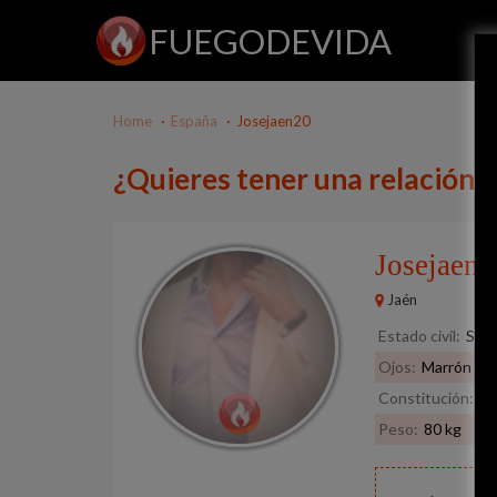
FUEGODEVIDA
Home
España
Josejaen20
¿Quieres tener una relación 
Josejaen
Jaén
Estado civil:
Solt
Ojos:
Marrón
Constitución:
No
Peso:
80 kg