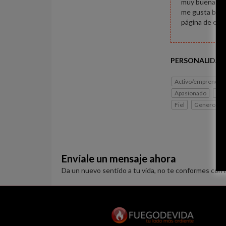
muy buenas! so
me gusta basta
página de este
PERSONALIDAD
Activo/emprended
Apasionado
Seg
Fiel
Generoso
Envíale un mensaje ahora
Da un nuevo sentido a tu vida, no te conformes con 