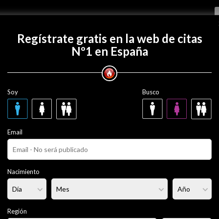
Regístrate gratis
Regístrate gratis en la web de citas
Nº1 en España
con Josejaen20?
Soy
Busco
20
30 años
Email
ero
Fumador/a:
- - -
Pelo:
Moreno
Nacimiento
rmal
Altura:
189 cm
Región