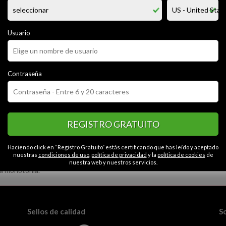
y estudiante universitario de 20 años que vive en jaén capital por tema
nte salir, cine, aventuras, todo lo que sea moverme.. vamos, como a la may
 estilo y quiero llevarme buenas experiencias!
Usuario
CATEGORÍAS
Contraseña
or
Alegre
Educado
Simpático
Extrovertido
Contactos en Jaen
uro
Espontáneo
Liberal
Optimista
Abierto
Honesto
Gracioso
Caballeroso
REGISTRO GRATUITO
Haciendo click en “Registro Gratuito” estás certificando que has leído y aceptado
nuestras
condiciones de uso
,
política de privacidad
y la
política de cookies
de
nuestra web y nuestros servicios.
la monotonía.
Sellos de calidad
S