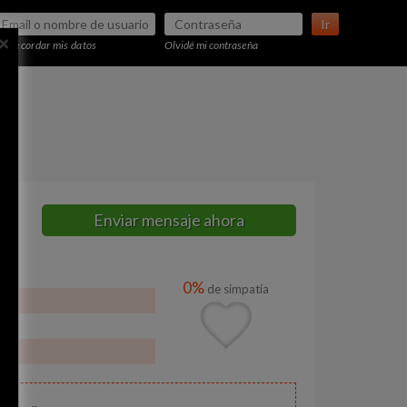
Ir
×
Recordar mis datos
Olvidé mi contraseña
Enviar mensaje ahora
0%
de simpatía