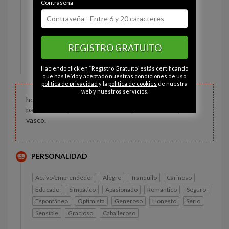
Contraseña
Estado civil:
Soltero
Ojos:
Marrón
Constitución:
Deportista
REGISTRO GRATUITO
Altura:
179 cm
Peso:
72 kg
Haciendo click en “Registro Gratuito” estás certificando
que has leído y aceptado nuestras
condiciones de uso
,
política de privacidad
y la
política de cookies
de nuestra
web y nuestros servicios.
hola me gustaría tener la suerte de conocer a chicas
para ... si compromiso u ocasional por la zona del pais
vasco.
PERSONALIDAD
Activo/emprendedor
Alegre
Tranquilo
Cariñoso
Educado
Simpático
Apasionado
Romántico
Seguro
Espontáneo
Optimista
Generoso
Honesto
Serio
Sensible
Gracioso
Caballeroso