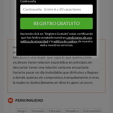
Contraseña
Estado civil:
Divorciado
Fumador/a:
Sí
Ojos:
Avellana
REGISTRO GRATUITO
Pelo:
Calvo
Constitución:
Normal
Haciendo click en “Registro Gratuito” estás certificando
que has leído y aceptado nuestras
condiciones de uso
,
política de privacidad
y la
política de cookies
de nuestra
web y nuestros servicios.
me gustaría conocer a una mujer con la que poder
establecer una relación.aunque llevo algún tiempo
sólo,busco una mujer que sepa lo que quiere,como
yo,deseo tener relacion esporádica en principio,sin
descartar tener una relación seria.me encantaría
hacerte pasar un día inolvidable,que disfrutes y llegues
a donde quieras,sin compromiso,tranquilamente.si eres
la mujer,no dudes,llamame.en directo gano un poco.
PERSONALIDAD
Alegre
Tranquilo
Educado
Simpático
Extrovertido