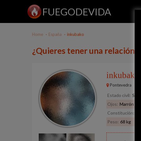
FUEGODEVIDA
Home
España
inkubako
¿Quieres tener una relación 
inkubak
Pontevedra
Estado civil:
Solt
Ojos:
Marrón
Constitución:
De
Peso:
68 kg