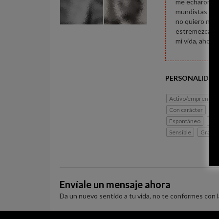
me echaron de 
mundistas rode
no quiero ni t
estremezcan, 
mi vida, ahora 
PERSONALIDAD
Activo/emprended
Con carácter
Si
Espontáneo
Lib
Sensible
Gracio
Envíale un mensaje ahora
Da un nuevo sentido a tu vida, no te conformes con 