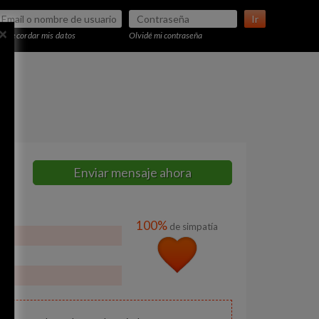
Ir
×
Recordar mis datos
Olvidé mi contraseña
Enviar mensaje ahora
100%
de simpatía