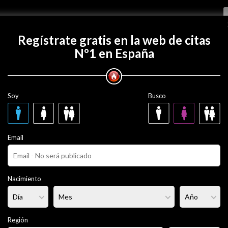
Regístrate gratis
Regístrate gratis en la web de citas
Nº1 en España
con inkubako?
Soy
Busco
o
33 años
Email
ero
Fumador/a:
Sí
Pelo:
Moreno
Nacimiento
portista
Altura:
182 cm
Región