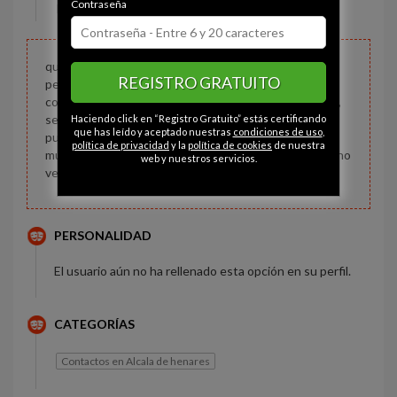
Contraseña
Estado civil:
Soltero
quizá nuestro destino sea así: conocer a unas pocas
REGISTRO GRATUITO
personas equivocadas antes de conocer a la persona
correcta, para que cuando conozcamos a esa persona,
sepamos estar agradecidos por ese regalo. cuando la
Haciendo click en “Registro Gratuito” estás certificando
que has leído y aceptado nuestras
condiciones de uso
,
puerta de la felicidad se cierra, otra se abre, pero
política de privacidad
y la
política de cookies
de nuestra
muchas veces miramos tanto a la puerta cerrada que no
web y nuestros servicios.
vemos la que ha sido abierta para nosotros.
PERSONALIDAD
El usuario aún no ha rellenado esta opción en su perfil.
CATEGORÍAS
Contactos en Alcala de henares