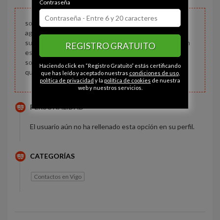
Contraseña
soy una buena persona, con ganas de conocer gente
agradable. me gusta mucho la naturaleza y la playa.
supongo que cualquiera podría decir lo mismo, pero en
REGISTRO GRATUITO
este momento no tengo muchas cosas que poner
sobre mí. me gusta la buena música, tengo que decir
Haciendo click en “Registro Gratuito” estás certificando
que llevo al menos 25 años tocando el saxofón,
que has leído y aceptado nuestras
condiciones de uso
,
política de privacidad
y la
política de cookies
de nuestra
web y nuestros servicios.
PERSONALIDAD
El usuario aún no ha rellenado esta opción en su perfil.
CATEGORÍAS
Contactos en Vigo