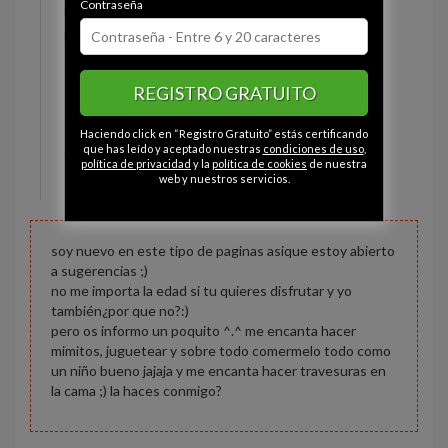
Contraseña
Estado civil:
Soltero
Fumador/a:
Sí
Ojos:
Marrón
REGISTRO GRATUITO
Pelo:
Rubio
Constitución:
Deportista
Haciendo click en “Registro Gratuito” estás certificando
Altura:
181 cm
que has leído y aceptado nuestras
condiciones de uso
,
política de privacidad
y la
política de cookies
de nuestra
Peso:
70 kg
web y nuestros servicios.
soy nuevo en este tipo de paginas asique estoy abierto
a sugerencias ;)
no me importa la edad si tu quieres disfrutar y yo
también¿por que no?:)
pero os informo un poquito ^.^ me encanta hacer
mimitos, juguetear y sobre todo comermelo todo como
un niño bueno jajaja y me encanta hacer travesuras en
la cama ;) la haces conmigo?