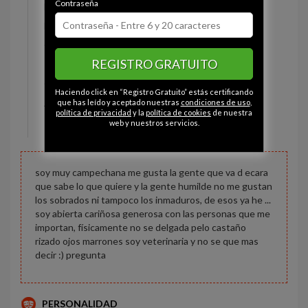
Contraseña
Estado civil:
Prefiere no decirlo
Fumador/a:
Sí
Ojos:
Marrón
REGISTRO GRATUITO
Pelo:
Castaña
Constitución:
Normal
Haciendo click en “Registro Gratuito” estás certificando
Altura:
166 cm
que has leído y aceptado nuestras
condiciones de uso
,
política de privacidad
y la
política de cookies
de nuestra
Peso:
54 kg
web y nuestros servicios.
soy muy campechana me gusta la gente que va d ecara
que sabe lo que quiere y la gente humilde no me gustan
los sobrados ni tampoco los inmaduros, de esos ya he ...
soy abierta cariñosa generosa con las personas que me
importan, físicamente no se delgada pelo castaño
rizado ojos marrones soy veterinaria y no se que mas
decir :) pregunta
PERSONALIDAD