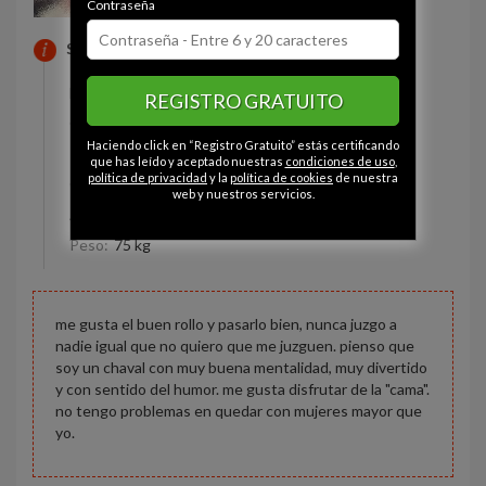
Contraseña
SOBRE MI
Estado civil:
Soltero
REGISTRO GRATUITO
Ojos:
Marrón
Haciendo click en “Registro Gratuito” estás certificando
Pelo:
Moreno
que has leído y aceptado nuestras
condiciones de uso
,
política de privacidad
y la
política de cookies
de nuestra
Constitución:
Deportista
web y nuestros servicios.
Altura:
182 cm
Peso:
75 kg
me gusta el buen rollo y pasarlo bien, nunca juzgo a
nadie igual que no quiero que me juzguen. pienso que
soy un chaval con muy buena mentalidad, muy divertido
y con sentido del humor. me gusta disfrutar de la "cama".
no tengo problemas en quedar con mujeres mayor que
yo.