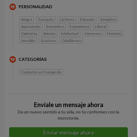
PERSONALIDAD
Alegre
Tranquilo
Cariñoso
Educado
Simpático
Apasionado
Romántico
Espontáneo
Liberal
Optimista
Abierto
Intelectual
Generoso
Honesto
Sensible
Gracioso
Caballeroso
CATEGORÍAS
Contactos en Fuengirola
Envíale un mensaje ahora
Da un nuevo sentido a tu vida, no te conformes con la
monotonía.
Enviar mensaje ahora