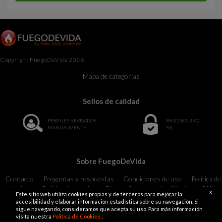
Copyright FuegoDeVida 2026
Mapa de categorías
Sellos de calidad
PERFILES REVISADOS
PAGO SEGURO
MANUALMENTE
SSL
Sobre FuegoDeVida
Contacto
Preguntas y respuestas
Condiciones de uso
Política de
privacidad
Política de cookies
Blog
Programa de afiliación
Billing
X
Este sitio web utiliza cookies propias y de terceros para mejorar la
Support
18 U.S.C. 2257 Record-Keeping Requirements Compliance
accesibilidad y elaborar información estadística sobre su navegación. Si
Statement Exempt
sigue navegando, consideramos que acepta su uso. Para más información
visita nuestra
Política de Cookies
.