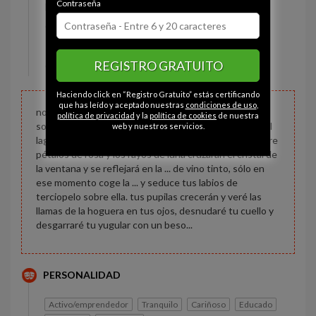
Contraseña
Estado civil:
Prefiere no decirlo
Ojos:
Azul
Pelo:
Moreno
REGISTRO GRATUITO
Constitución:
Normal
Haciendo click en “Registro Gratuito” estás certificando
que has leído y aceptado nuestras
condiciones de uso
,
no hay tiempo campanilla, dame tu mano y saltemos
política de privacidad
y la
política de cookies
de nuestra
sobre las nubes, con suerte llegaremos a la cabaña del
web y nuestros servicios.
lago, la cena estará puesta, la hoguera encendida sobre
pétalos de rosa y los rayos de luna cruzarán el cristal de
la ventana y se reflejará en la ... de vino tinto, sólo en
ese momento coge la ... y seduce tus labios de
terciopelo sobre ella. tus pupilas crecerán y veré las
llamas de la hoguera en tus ojos, desnudaré tu cuello y
desgarraré tu yugular con un beso...
PERSONALIDAD
Activo/emprendedor
Tranquilo
Cariñoso
Educado