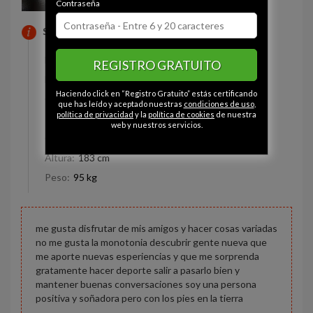
Contraseña
SOBRE MI
Estado civil:
Divorciado
REGISTRO GRATUITO
Fumador/a:
Sí
Haciendo click en “Registro Gratuito” estás certificando
Ojos:
Marrón
que has leído y aceptado nuestras
condiciones de uso
,
política de privacidad
y la
política de cookies
de nuestra
Pelo:
Moreno
web y nuestros servicios.
Constitución:
Normal
Altura:
183 cm
Peso:
95 kg
me gusta disfrutar de mis amigos y hacer cosas variadas
no me gusta la monotonia descubrir gente nueva que
me aporte nuevas esperiencias y que me sorprenda
gratamente hacer deporte salir a pasarlo bien y
mantener buenas conversaciones soy una persona
positiva y soñadora pero con los pies en la tierra