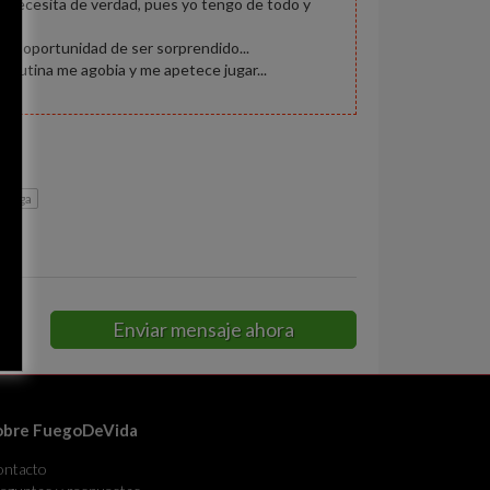
e necesita de verdad, pues yo tengo de todo y
 la oportunidad de ser sorprendido...
a rutina me agobia y me apetece jugar...
lavega
Enviar mensaje ahora
obre FuegoDeVida
ontacto