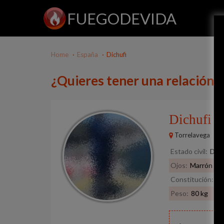
FUEGODEVIDA
Home
España
Dichufi
¿Quieres tener una relación c
Dichufi
49
Torrelavega
Estado civil:
Divo
Ojos:
Marrón
Constitución:
No
Peso:
80 kg