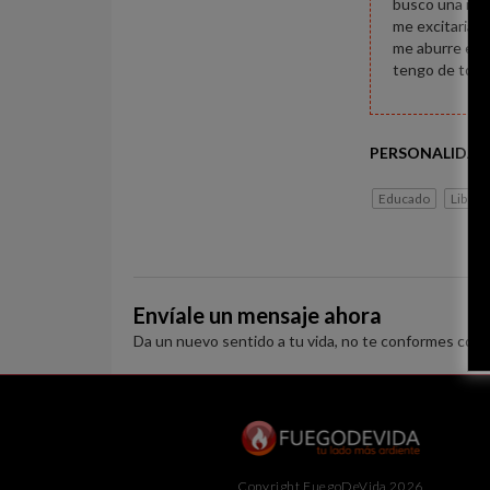
busco una muj
me excitaria s
me aburre esto
tengo de todo 
PERSONALIDAD
Educado
Liberal
Envíale un mensaje ahora
Da un nuevo sentido a tu vida, no te conformes con 
Copyright FuegoDeVida 2026