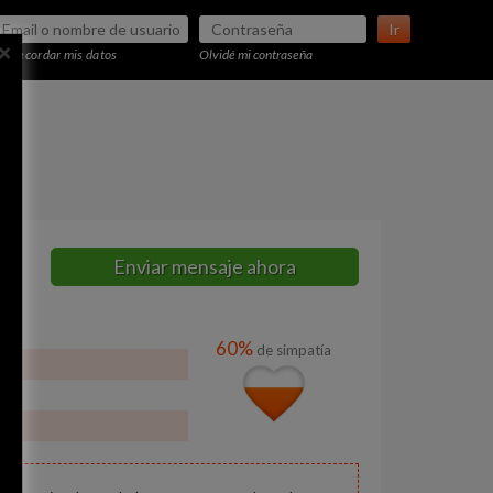
Ir
×
Recordar mis datos
Olvidé mi contraseña
Enviar mensaje ahora
60%
de simpatía