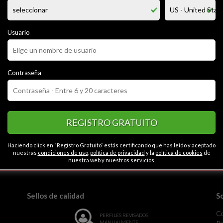
er que me sorprenda...; me explico: una candidata que me confiese lo qu
er complaciente.
 del internet y no suelo hacerlo mucho caso, pero me gusta innovar y dar
y no me falta nada, estoy sano y gozo de amor y dinero, pero me aburro, l
Usuario
CATEGORÍAS
Contraseña
Contactos en Torre
REGISTRO GRATUITO
Haciendo click en “Registro Gratuito” estás certificando que has leído y aceptado
nuestras
condiciones de uso
,
política de privacidad
y la
política de cookies
de
la monotonía.
nuestra web y nuestros servicios.
Sellos de calidad
S
C
PERFILES REVISADOS
MANUALMENTE