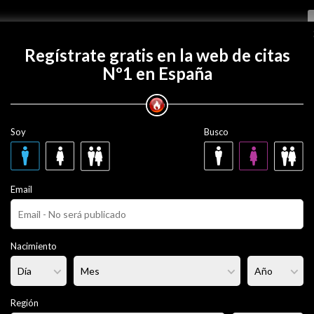
Regístrate gratis
Regístrate gratis en la web de citas
Nº1 en España
on Dichufi?
Soy
Busco
 años
Email
rciado
Fumador/a:
Sí
Pelo:
Moreno
Nacimiento
rmal
Altura:
180 cm
Región